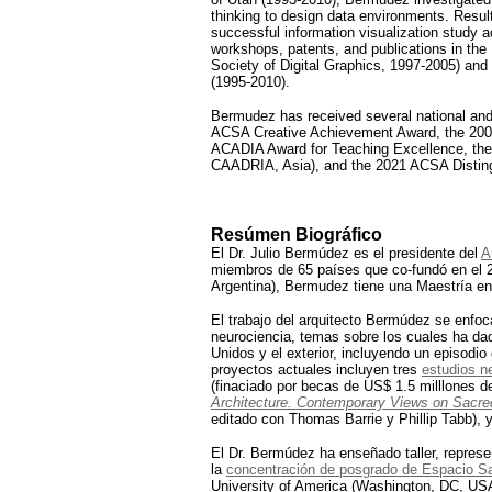
thinking to design data environments. Results
..
successful information visualization study a
workshops, patents, and publications in the
.
Society of Digital Graphics, 1997-2005) a
(1995-2010).
..
Bermudez has received several national and 
ACSA Creative Achievement Award, the 2005
ACADIA Award for Teaching Excellence, the 2
CAADRIA, Asia), and the 2021 ACSA Distin
Resúmen Biográfico
El Dr. Julio Bermúdez es el presidente del
A
miembros de 65 países que co-fundó en el 20
Argentina),
Bermudez tiene una Maestría en 
El trabajo del arquitecto Bermúdez se enfoca
neurociencia, temas sobre los cuales ha dad
Unidos y el exterior, incluyendo un episodio
proyectos actuales incluyen tres
estudios n
(finaciado por becas de US$ 1.5 milllones de
Architecture. Contemporary Views on Sacr
editado con Thomas Barrie y Phillip Tabb), 
El Dr. Bermúdez ha enseñado taller, represe
la
concentración de posgrado de Espacio Sa
University of America (Washington, DC, US